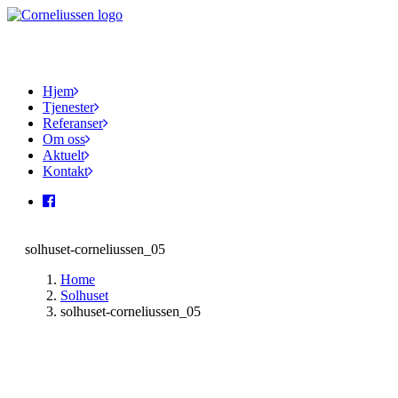
Hjem
Tjenester
Referanser
Om oss
Aktuelt
Kontakt
solhuset-corneliussen_05
Home
Solhuset
solhuset-corneliussen_05