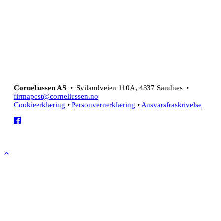
Corneliussen AS
• Svilandveien 110A, 4337 Sandnes •
firmapost@corneliussen.no
Cookieerklæring
•
Personvernerklæring
•
Ansvarsfraskrivelse