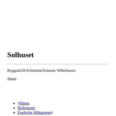
Solhuset
Byggeår
2016
Arkitekt
Tommie Wilhelmsen
Share
Hinna
Referanser
Enebolig Håhammer