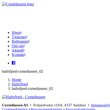
Hjem
Tjenester
Referanser
Om oss
Aktuelt
Kontakt
hafrsfjord-corneliussen_02
Home
Hafrsfjord
hafrsfjord-corneliussen_02
Corneliussen AS
• Svilandveien 110A, 4337 Sandnes •
firmapost@c
Cookieerklæring
•
Personvernerklæring
•
Ansvarsfraskrivelse