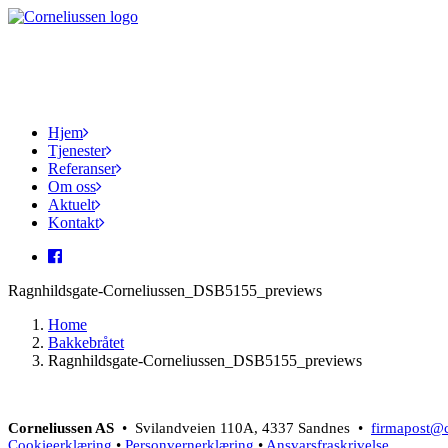
Hjem
Tjenester
Referanser
Om oss
Aktuelt
Kontakt
Ragnhildsgate-Corneliussen_DSB5155_previews
Home
Bakkebråtet
Ragnhildsgate-Corneliussen_DSB5155_previews
Corneliussen AS
• Svilandveien 110A, 4337 Sandnes •
firmapost@c
Cookieerklæring
•
Personvernerklæring
•
Ansvarsfraskrivelse